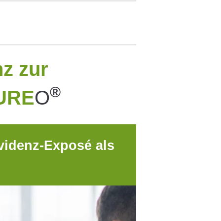
nz zur
®
CURE
O
Evidenz-Exposé als