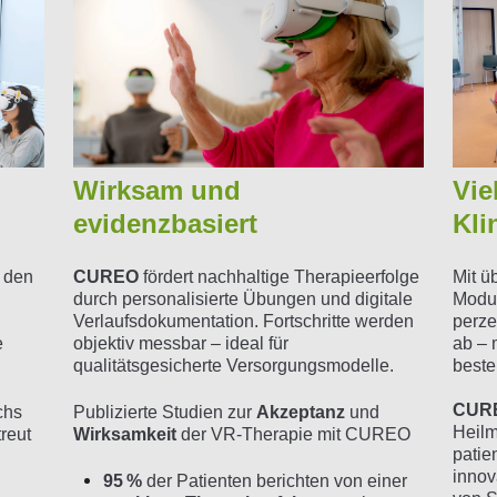
Wirksam und
Vie
evidenzbasiert
Kli
CUREO
fördert nachhaltige Therapieerfolge
Mit ü
h den
durch personalisierte Übungen und digitale
Modu
Verlaufsdokumentation. Fortschritte werden
perze
objektiv messbar – ideal für
ab – 
e
qualitätsgesicherte Versorgungsmodelle.
beste
CURE
Publizierte Studien zur
Akzeptanz
und
chs
Heilmi
Wirksamkeit
der VR-Therapie mit CUREO
reut
patie
innov
95 %
der Patienten berichten von einer