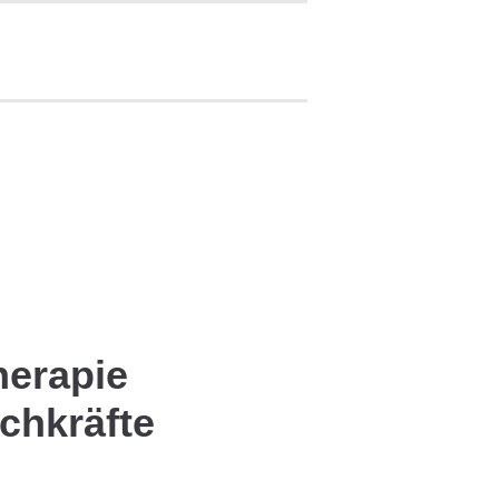
herapie
achkräfte