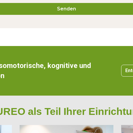
somotorische, kognitive und
Ent
on
REO als Teil Ihrer Einricht